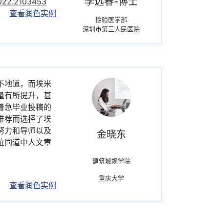
李远春-博士
2022.2103453
查看润色实例
检验医学部
深圳市第三人民医院
不地道，而埃米
量有所提升，甚
着急毕业投稿的
推荐而选择了埃
努力和导师以及
金晓东
位同道中人文章
建筑城规学院
重庆大学
查看润色实例