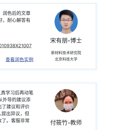
。润色后的文章
好，耐心解答有
宋有朋-博士
S0010938X21007
新材料技术研究院
查看润色实例
北京科技大学
认真学习后再动笔
从外导的建议添
后给出了建议和评价
人提出异议，但
被接收了。客服非常
付筱竹-教师