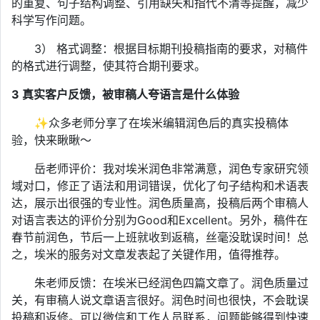
的重复、句子结构调整、引用缺失和指代不清等提醒，减少
科学写作问题。
3） 格式调整：根据目标期刊投稿指南的要求，对稿件
的格式进行调整，使其符合期刊要求。
3
真实客户反馈，被审稿人夸语言是什么体验
✨众多老师分享了在埃米编辑润色后的真实投稿体
验，快来瞅瞅～
岳老师评价：我对埃米润色非常满意，润色专家研究领
域对口，修正了语法和用词错误，优化了句子结构和术语表
达，展示出很强的专业性。润色质量高，投稿后两个审稿人
对语言表达的评价分别为Good和Excellent。另外，稿件在
春节前润色，节后一上班就收到返稿，丝毫没耽误时间！总
之，埃米的服务对文章发表起了关键作用，值得推荐。
朱老师反馈：在埃米已经润色四篇文章了。润色质量过
关，有审稿人说文章语言很好。润色时间也很快，不会耽误
投稿和返修。可以微信和工作人员联系，问题能够得到快速