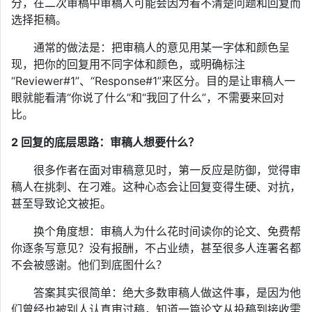
分，在二次审稿中审稿人可能会因为看不清楚问题和回复而
选择拒稿。
通常的做法是：把审稿人的意见用某一字体和颜色呈
现，把你的回复用不同字体和颜色，或明确标注
“Reviewer#1”、“Response#1”来区分。目的是让审稿人一
眼就能看清“你说了什么”和“我回了什么”，不需要来回对
比。
2
回复的底层思路：审稿人想要什么？
很多作者在面对审稿意见时，第一反应是防御，觉得审
稿人在挑刺、在刁难。这种心态会让回复变得生硬、对抗，
甚至导致论文被拒。
换个角度想：审稿人为什么花时间读你的论文、免费帮
你逐条写意见？没有报酬，不占业绩，甚至很多人连署名都
不会被感谢。他们到底图什么？
答案其实很简单：绝大多数审稿人做这件事，是因为他
们曾经也被别人认真审过稿，知道一篇论文从投稿到接收需